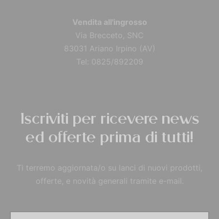
Vendita all'ingrosso
Via Brecceto, SNC
83031 Ariano Irpino (AV)
Tel: 0825/892209
Iscriviti per ricevere news
ed offerte prima di tutti!
Ti terremo aggiornata/o su lanci di nuovi prodotti,
offerte, e novità generali tramite e-mail.