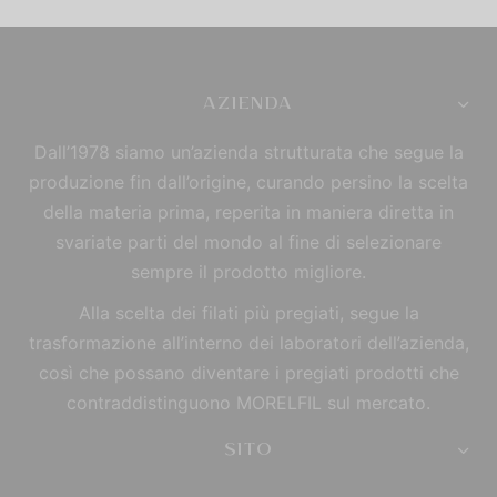
AZIENDA
Dall’1978 siamo un’azienda strutturata che segue la
produzione fin dall’origine, curando persino la scelta
della materia prima, reperita in maniera diretta in
svariate parti del mondo al fine di selezionare
sempre il prodotto migliore.
Alla scelta dei filati più pregiati, segue la
trasformazione all’interno dei laboratori dell’azienda,
così che possano diventare i pregiati prodotti che
contraddistinguono MORELFIL sul mercato.
SITO