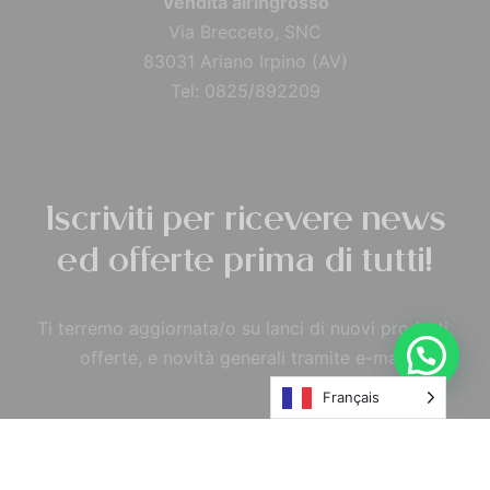
Vendita all'ingrosso
Via Brecceto, SNC
83031 Ariano Irpino (AV)
Tel: 0825/892209
Iscriviti per ricevere news
ed offerte prima di tutti!
Ti terremo aggiornata/o su lanci di nuovi prodotti,
offerte, e novità generali tramite e-mail.
Français