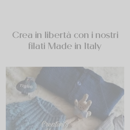
 Naturale Laminata Oro
o
% LANA MERINOS
Crea in libertà con i nostri
filati Made in Italy