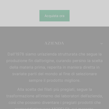
Acquista ora
AZIENDA
Dall’1978 siamo un’azienda strutturata che segue la
produzione fin dall’origine, curando persino la scelta
della materia prima, reperita in maniera diretta in
svariate parti del mondo al fine di selezionare
sempre il prodotto migliore.
Alla scelta dei filati più pregiati, segue la
trasformazione all’interno dei laboratori dell’azienda,
così che possano diventare i pregiati prodotti che