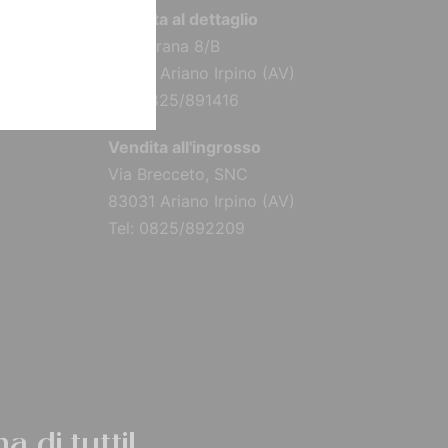
Vendita al dettaglio
Via Torana 8/B
83031 Ariano Irpino (AV)
Tel: 0825/891416
Vendita all'ingrosso
Via Brecceto, SNC
83031 Ariano Irpino (AV)
Tel: 0825/892209
a di tutti!