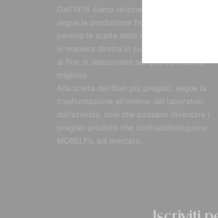
Dall’1978 siamo un’azienda strutturata che
segue la produzione fin dall’origine, curand
persino la scelta della materia prima, reperi
in maniera diretta in svariate parti del mon
al fine di selezionare sempre il prodotto
migliore.
Alla scelta dei filati più pregiati, segue la
trasformazione all’interno dei laboratori
dell’azienda, così che possano diventare i
pregiati prodotti che contraddistinguono
MORELFIL sul mercato.
Iscriviti 