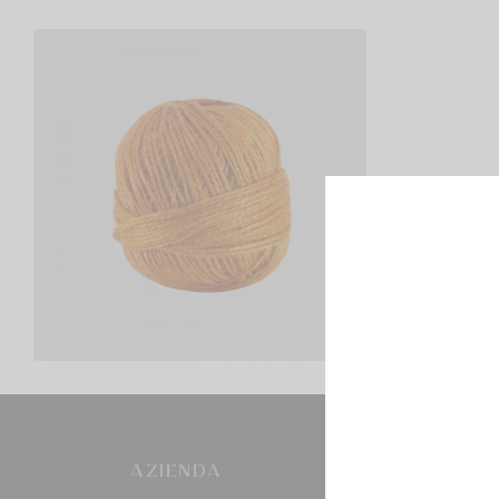
Iuta Naturale Colorata
€
3,00
Scegli
AZIENDA