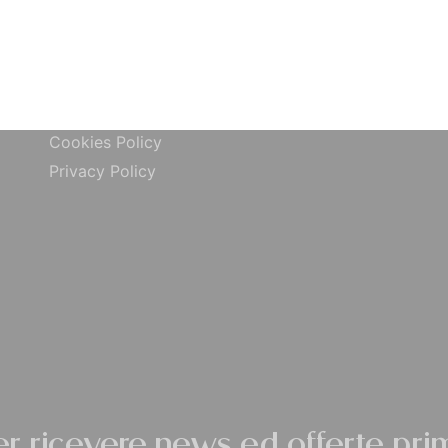
Bonifico Bancario
Chi siamo
o
Paypal
Contatti
ta
Carta di Credito
Traccia Ordine
do
Contrassegno
Termini e condizioni
Cookies Policy
Privacy Policy
per ricevere news ed offerte prim