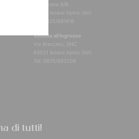
Via Torana 8/B
83031 Ariano Irpino (AV)
Tel: 0825/891416
Vendita all'ingrosso
Via Brecceto, SNC
83031 Ariano Irpino (AV)
Tel: 0825/892209
a di tutti!