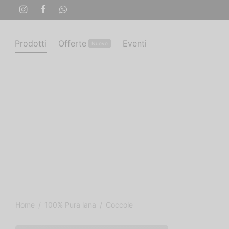
Prodotti
Offerte
Eventi
Nuovo
Home
/
100% Pura lana
/
Coccole