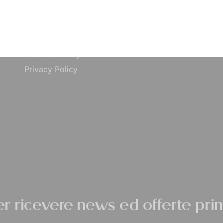
o
Paypal
Contatti
ta
Carta di Credito
Traccia Ordine
do
Contrassegno
Termini e condizioni
Cookies Policy
Privacy Policy
per ricevere news ed offerte prim