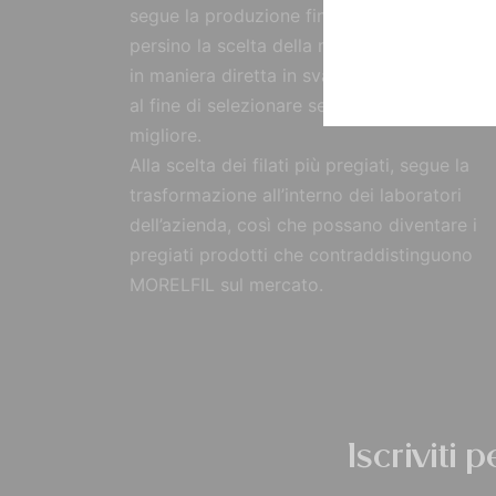
segue la produzione fin dall’origine, curand
persino la scelta della materia prima, reperi
in maniera diretta in svariate parti del mon
al fine di selezionare sempre il prodotto
migliore.
Alla scelta dei filati più pregiati, segue la
trasformazione all’interno dei laboratori
dell’azienda, così che possano diventare i
pregiati prodotti che contraddistinguono
MORELFIL sul mercato.
Iscriviti 