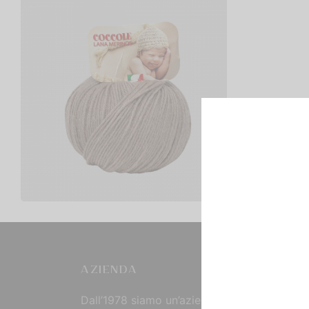
Coccole
€
2,50
Scegli
AZIENDA
Dall’1978 siamo un’azienda strutturata che