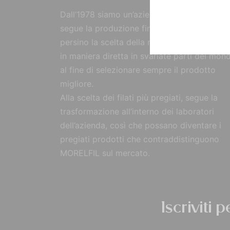
Dall’1978 siamo un’azienda strutturata che
segue la produzione fin dall’origine, curand
persino la scelta della materia prima, reperi
in maniera diretta in svariate parti del mon
al fine di selezionare sempre il prodotto
migliore.
Alla scelta dei filati più pregiati, segue la
trasformazione all’interno dei laboratori
dell’azienda, così che possano diventare i
pregiati prodotti che contraddistinguono
MORELFIL sul mercato.
Iscriviti 