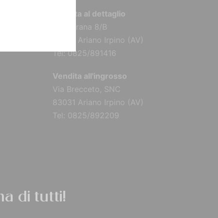
Vendita al dettaglio
Via Torana 8/B
83031 Ariano Irpino (AV)
Tel: 0825/891416
Vendita all'ingrosso
Via Brecceto, SNC
83031 Ariano Irpino (AV)
Tel: 0825/892209
a di tutti!