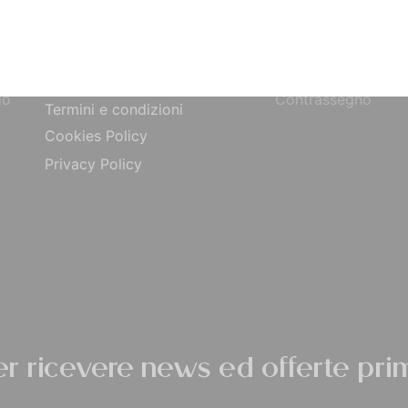
Bonifico Bancario
Chi siamo
o
Paypal
Contatti
ta
Carta di Credito
Traccia Ordine
do
Contrassegno
Termini e condizioni
Cookies Policy
Privacy Policy
per ricevere news ed offerte prim