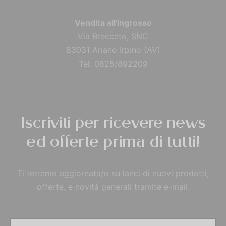
Vendita all'ingrosso
Via Brecceto, SNC
83031 Ariano Irpino (AV)
Tel: 0825/892209
Iscriviti per ricevere news
ed offerte prima di tutti!
Ti terremo aggiornata/o su lanci di nuovi prodotti,
offerte, e novità generali tramite e-mail.