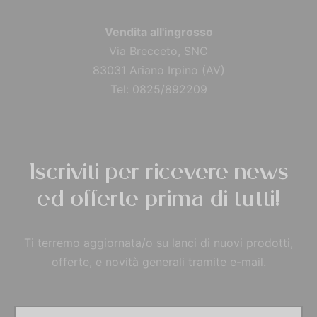
Vendita all'ingrosso
Via Brecceto, SNC
83031 Ariano Irpino (AV)
Tel: 0825/892209
Iscriviti per ricevere news
ed offerte prima di tutti!
Ti terremo aggiornata/o su lanci di nuovi prodotti,
offerte, e novità generali tramite e-mail.