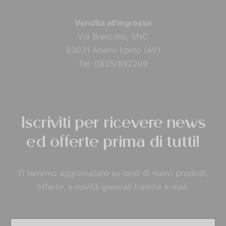
Vendita all'ingrosso
Via Brecceto, SNC
83031 Ariano Irpino (AV)
Tel: 0825/892209
Iscriviti per ricevere news
ed offerte prima di tutti!
Ti terremo aggiornata/o su lanci di nuovi prodotti,
offerte, e novità generali tramite e-mail.