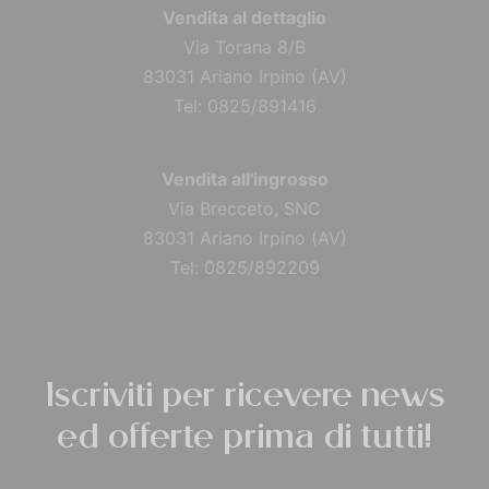
Vendita al dettaglio
Via Torana 8/B
83031 Ariano Irpino (AV)
Tel: 0825/891416
Vendita all'ingrosso
Via Brecceto, SNC
83031 Ariano Irpino (AV)
Tel: 0825/892209
Iscriviti per ricevere news
ed offerte prima di tutti!