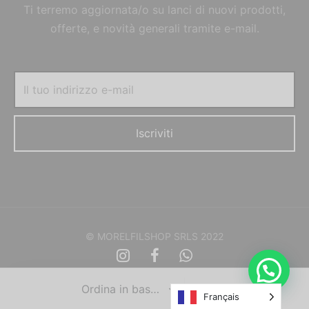
Ti terremo aggiornata/o su lanci di nuovi prodotti,
offerte, e novità generali tramite e-mail.
© MORELFILSHOP SRLS 2022
Français