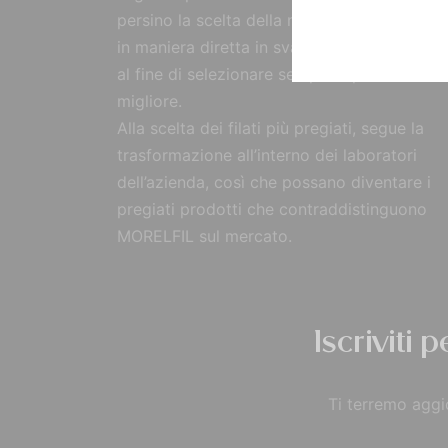
persino la scelta della materia prima, reperi
in maniera diretta in svariate parti del mon
al fine di selezionare sempre il prodotto
migliore.
Alla scelta dei filati più pregiati, segue la
trasformazione all’interno dei laboratori
dell’azienda, così che possano diventare i
pregiati prodotti che contraddistinguono
MORELFIL sul mercato.
Iscriviti 
Ti terremo aggio