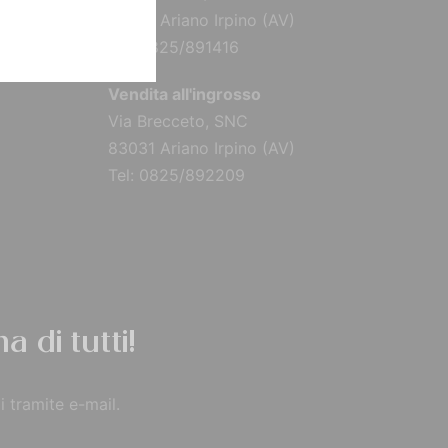
83031 Ariano Irpino (AV)
Tel: 0825/891416
Vendita all'ingrosso
Via Brecceto, SNC
83031 Ariano Irpino (AV)
Tel: 0825/892209
a di tutti!
i tramite e-mail.