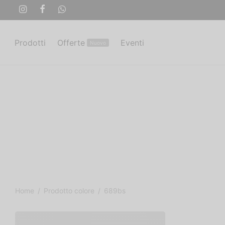
Prodotti
Offerte
Eventi
Nuovo
Home
/
Prodotto colore
/
689bs