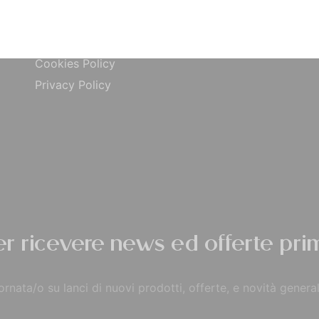
ta
Carta di Credito
Traccia Ordine
do
Contrassegno
Termini e condizioni
Cookies Policy
Privacy Policy
per ricevere news ed offerte prim
rnata/o su lanci di nuovi prodotti, offerte, e novità general