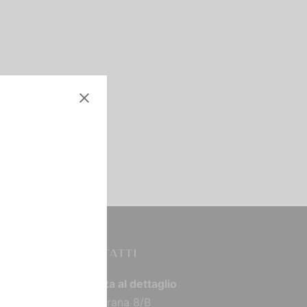
CONTATTI
Vendita al dettaglio
Via Torana 8/B