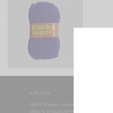
Bimbo Super
€
2,00
Scegli
AZIENDA
Dall’1978 siamo un’azienda strutturata che
segue la produzione fin dall’origine, curand