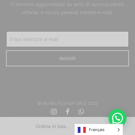
Ti terremo aggiornata/o su lanci di nuovi prodotti,
offerte, e novità generali tramite e-mail.
© MORELFILSHOP SRLS 2022
Français