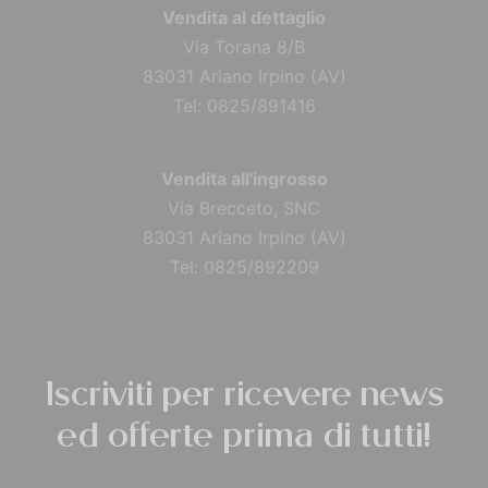
Vendita al dettaglio
Via Torana 8/B
83031 Ariano Irpino (AV)
Tel: 0825/891416
Vendita all'ingrosso
Via Brecceto, SNC
83031 Ariano Irpino (AV)
Tel: 0825/892209
Iscriviti per ricevere news
ed offerte prima di tutti!