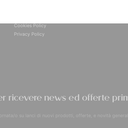
ta
Carta di Credito
Traccia Ordine
do
Contrassegno
Termini e condizioni
Cookies Policy
Privacy Policy
per ricevere news ed offerte prim
rnata/o su lanci di nuovi prodotti, offerte, e novità general