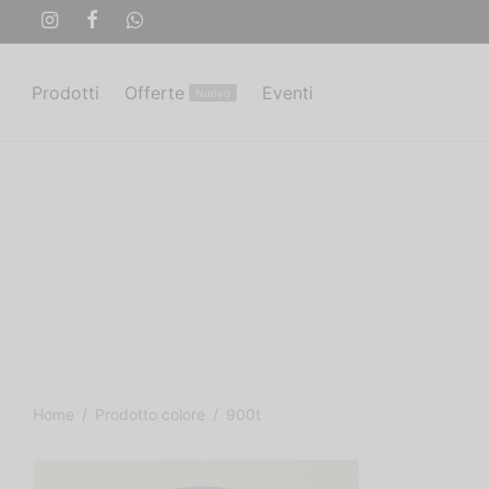
Prodotti
Offerte
Eventi
Nuovo
Home
/
Prodotto colore
/
900t