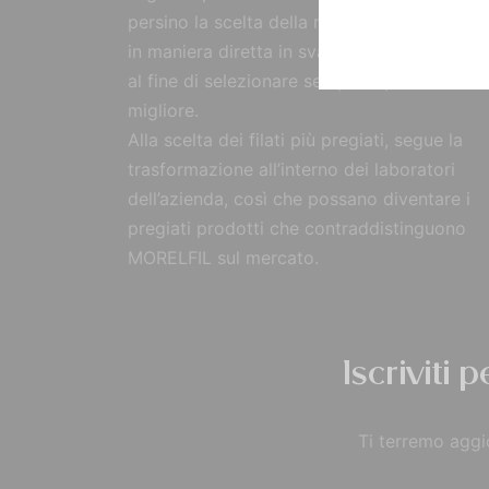
persino la scelta della materia prima, reperi
in maniera diretta in svariate parti del mon
al fine di selezionare sempre il prodotto
migliore.
Alla scelta dei filati più pregiati, segue la
trasformazione all’interno dei laboratori
dell’azienda, così che possano diventare i
pregiati prodotti che contraddistinguono
MORELFIL sul mercato.
Iscriviti 
Ti terremo aggio