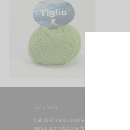
Tiglio
€
2,00
Scegli
AZIENDA
Dall’1978 siamo un’azienda strutturata che
segue la produzione fin dall’origine, curand