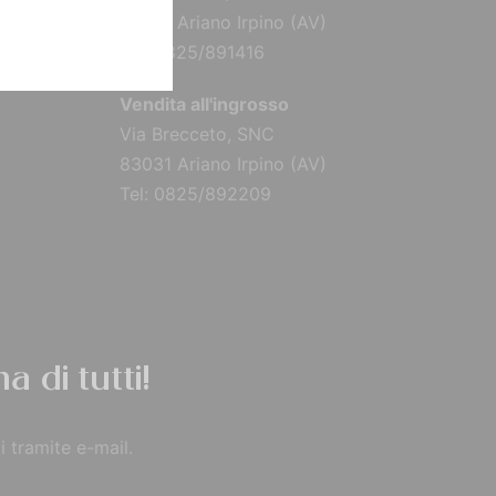
83031 Ariano Irpino (AV)
Tel: 0825/891416
Vendita all'ingrosso
Via Brecceto, SNC
83031 Ariano Irpino (AV)
Tel: 0825/892209
a di tutti!
i tramite e-mail.