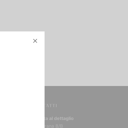
CONTATTI
Vendita al dettaglio
Via Torana 8/B