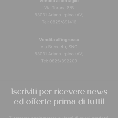
Vendita al dettaglio
Via Torana 8/B
83031 Ariano Irpino (AV)
Tel: 0825/891416
Vendita all'ingrosso
Via Brecceto, SNC
83031 Ariano Irpino (AV)
Tel: 0825/892209
Iscriviti per ricevere news
ed offerte prima di tutti!
Ti terremo aggiornata/o su lanci di nuovi prodotti,