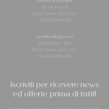
Vendita al dettaglio
Via Torana 8/B
83031 Ariano Irpino (AV)
Tel: 0825/891416
Vendita all'ingrosso
Via Brecceto, SNC
83031 Ariano Irpino (AV)
Tel: 0825/892209
Iscriviti per ricevere news
ed offerte prima di tutti!
Ti terremo aggiornata/o su lanci di nuovi prodotti,