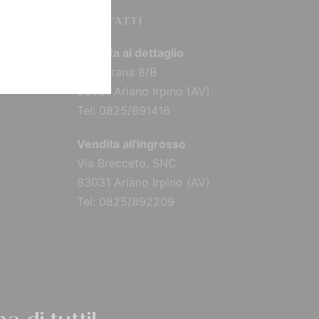
CONTATTI
Vendita al dettaglio
Via Torana 8/B
83031 Ariano Irpino (AV)
Tel: 0825/891416
Vendita all'ingrosso
Via Brecceto, SNC
83031 Ariano Irpino (AV)
Tel: 0825/892209