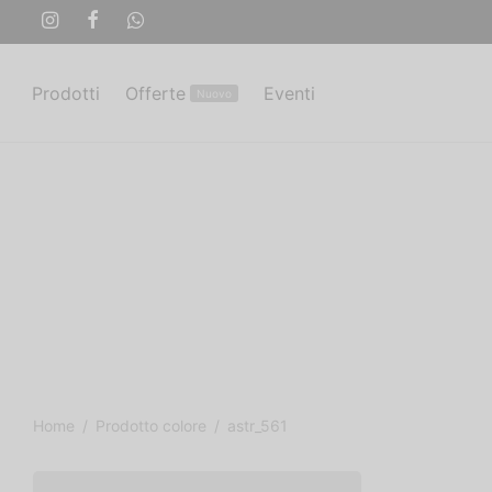
Prodotti
Offerte
Eventi
Nuovo
Home
/
Prodotto colore
/
astr_561