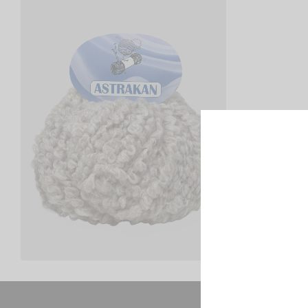
Astrakan
€
2,50
Scegli