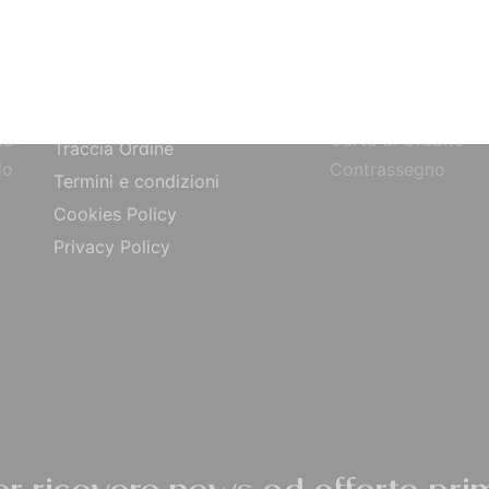
SITO
PAGAMENTI
Bonifico Bancario
Chi siamo
o
Paypal
Contatti
ta
Carta di Credito
Traccia Ordine
do
Contrassegno
Termini e condizioni
Cookies Policy
Privacy Policy