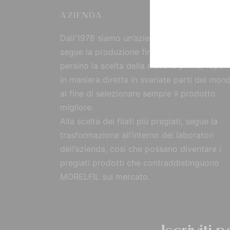
AZIENDA
Dall’1978 siamo un’azienda strutturata che
segue la produzione fin dall’origine, curand
persino la scelta della materia prima, reperi
in maniera diretta in svariate parti del mon
al fine di selezionare sempre il prodotto
migliore.
Alla scelta dei filati più pregiati, segue la
trasformazione all’interno dei laboratori
dell’azienda, così che possano diventare i
pregiati prodotti che contraddistinguono
MORELFIL sul mercato.