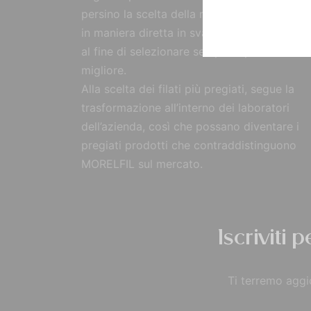
persino la scelta della materia prima, reperi
in maniera diretta in svariate parti del mon
al fine di selezionare sempre il prodotto
migliore.
Alla scelta dei filati più pregiati, segue la
trasformazione all’interno dei laboratori
dell’azienda, così che possano diventare i
pregiati prodotti che contraddistinguono
MORELFIL sul mercato.
Iscriviti 
Ti terremo aggio