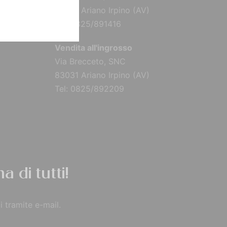
83031 Ariano Irpino (AV)
Tel: 0825/891416
Vendita all'ingrosso
Via Brecceto, SNC
83031 Ariano Irpino (AV)
Tel: 0825/892209
a di tutti!
i tramite e-mail.