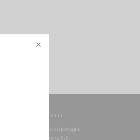
CONTATTI
Vendita al dettaglio
Via Torana 8/B