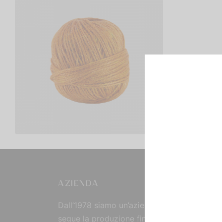
Iuta Naturale Colorata
€
3,00
Scegli
AZIENDA
Dall’1978 siamo un’azienda strutturata che
segue la produzione fin dall’origine, curand