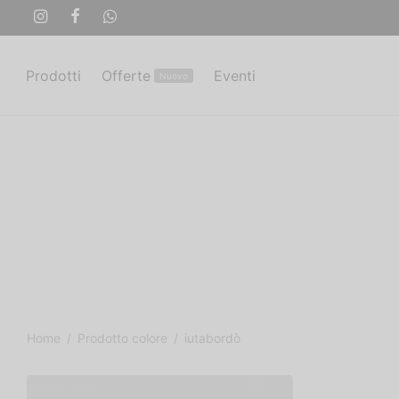
Prodotti
Offerte
Eventi
Nuovo
Home
/
Prodotto colore
/
iutabordò