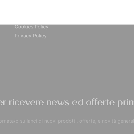
ta
Carta di Credito
Traccia Ordine
do
Contrassegno
Termini e condizioni
Cookies Policy
Privacy Policy
per ricevere news ed offerte prim
rnata/o su lanci di nuovi prodotti, offerte, e novità general