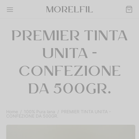
PREMIER TINTA
UNITA -
Back
Back
Back
Back
Back
CONFEZIONE
DOTTI
ONE
TO LANA
E NATURALI
% LANA MERINOS
DA 500GR.
ino
akan
 Laminata Argento
cole
ONE
ra
all
 Naturale Colorata
Home
/
100% Pura lana
/
PREMIER TINTA UNITA -
CONFEZIONE DA 500GR.
TO LANA
bo Super
 Naturale Doppia
E NATURALI