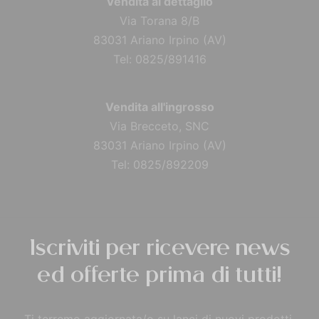
Vendita al dettaglio
Via Torana 8/B
83031 Ariano Irpino (AV)
Tel: 0825/891416
Vendita all'ingrosso
Via Brecceto, SNC
83031 Ariano Irpino (AV)
Tel: 0825/892209
Iscriviti per ricevere news
ed offerte prima di tutti!
Ti terremo aggiornata/o su lanci di nuovi prodotti,