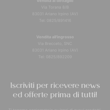
Vendita al dettaglio
Via Torana 8/B
83031 Ariano Irpino (AV)
Tel: 0825/891416
Vendita all'ingrosso
Via Brecceto, SNC
83031 Ariano Irpino (AV)
Tel: 0825/892209
Iscriviti per ricevere news
ed offerte prima di tutti!
Ti terremo aggiornata/o su lanci di nuovi prodotti,