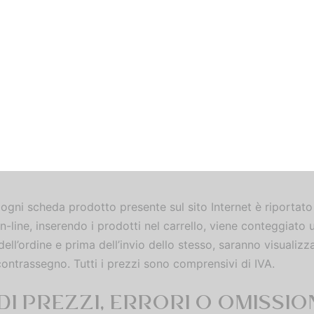
e, ovvero non effettua l’acquisto indicando nel modulo d’ordi
NE
 deciso di inviare i prodotti acquistati esclusivamente tramit
nali e a € 15,00 per quelle in territorio UE (per ordini pari
e di spedizione di € 8,00 fisse per il contrassegno (solo utili
ZZI
n ogni scheda prodotto presente sul sito Internet è riportato
-line, inserendo i prodotti nel carrello, viene conteggiato 
ell’ordine e prima dell’invio dello stesso, saranno visualizza
ontrassegno. Tutti i prezzi sono comprensivi di IVA.
I PREZZI, ERRORI O OMISSIO