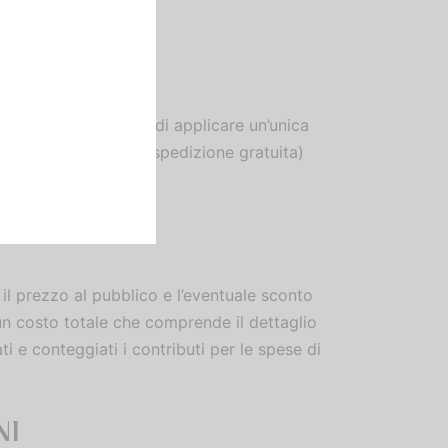
ne la partita IVA.
e corriere espresso e di applicare un’unica
 o maggiori a € 80.00 spedizione gratuita)
zzabile in Italia).
 il prezzo al pubblico e l’eventuale sconto
un costo totale che comprende il dettaglio
ti e conteggiati i contributi per le spese di
NI