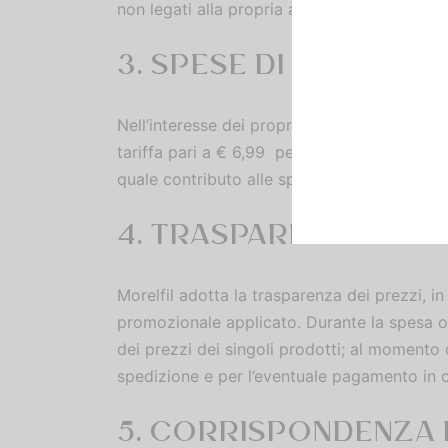
non legati alla propria attività professional
3. SPESE DI SPEDIZIO
Nell’interesse dei propri clienti Morelfil ha
tariffa pari a € 6,99 per le spedizioni nazio
quale contributo alle spese reali. Più le spes
4. TRASPARENZA PRE
Morelfil adotta la trasparenza dei prezzi, i
promozionale applicato. Durante la spesa on
dei prezzi dei singoli prodotti; al momento d
spedizione e per l’eventuale pagamento in c
5. CORRISPONDENZA D