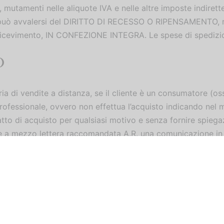
, mutamenti nelle aliquote IVA e nelle altre imposte indirett
iente può avvalersi del DIRITTO DI RECESSO O RIPENSAMENTO
i ricevimento, IN CONFEZIONE INTEGRA. Le spese di spedi
O
eria di vendite a distanza, se il cliente è un consumatore (
à professionale, ovvero non effettua l’acquisto indicando nel 
atto di acquisto per qualsiasi motivo e senza fornire spiegaz
iare a mezzo lettera raccomandata A.R. una comunicazione in t
cazione dovrà essere indirizzata a: MORELFIL SRL – Via Tor
 e spese del cliente entro 10 giorni dalla data di consegna 
ituzione dell’intero importo pagato per l’acquisto della me
o della merce non danneggiata ovvero, nel caso di pagamento
so è attribuito soltanto al cliente consumatore, cioè una pe