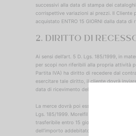
successivi alla data di stampa dei cataloghi
corrispettive variazioni ai prezzi. Il Cl
acquistato ENTRO 15 GIORNI dalla data d
2. DIRITTO DI RECESS
Ai sensi dell’art. 5 D. Lgs. 185/1999, in mat
per scopi non riferibili alla propria attivit
Partita IVA) ha diritto di recedere dal contr
esercitare tale diritto, il cliente dovrà inv
data di ricevimento della merce. La comuni
La merce dovrà poi essere restituita a cura
Lgs. 185/1999. Morelfil provvederà alla rest
trasferibile entro 15 giorni dal riceviment
dell’importo addebitato. Il diritto di reces