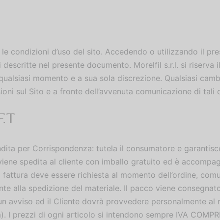
 le condizioni d’uso del sito. Accedendo o utilizzando il pre
 descritte nel presente documento. Morelfil s.r.l. si riserva i
in qualsiasi momento e a sua sola discrezione. Qualsiasi ca
ni sul Sito e a fronte dell’avvenuta comunicazione di tali
ET
ndita per Corrispondenza: tutela il consumatore e garantisce,
 viene spedita al cliente con imballo gratuito ed è accomp
. La fattura deve essere richiesta al momento dell’ordine, com
 alla spedizione del materiale. Il pacco viene consegnato 
un avviso ed il Cliente dovrà provvedere personalmente al r
za). I prezzi di ogni articolo si intendono sempre IVA COMPR