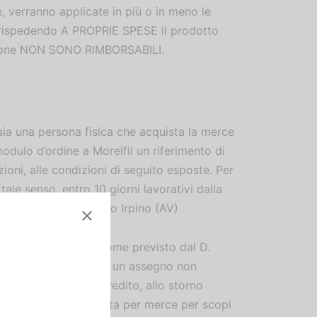
e, verranno applicate in più o in meno le
, rispedendo A PROPRIE SPESE il prodotto
zione NON SONO RIMBORSABILI.
ossia una persona fisica che acquista la merce
modulo d’ordine a Morelfil un riferimento di
ioni, alle condizioni di seguito esposte. Per
ale senso, entro 10 giorni lavorativi dalla
ana, 8B, 83031 Ariano Irpino (AV)
della merce stessa, come previsto dal D.
rce restituita inviando un assegno non
 a mezzo carta di credito, allo storno
rsona fisica che acquista per merce per scopi