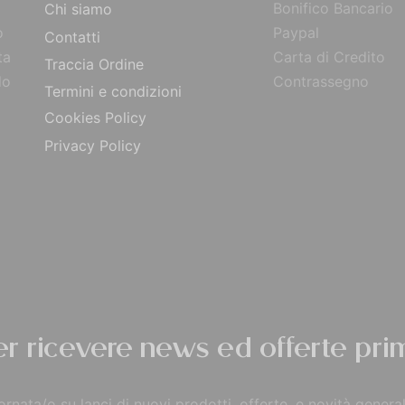
Bonifico Bancario
Chi siamo
o
Paypal
Contatti
ta
Carta di Credito
Traccia Ordine
do
Contrassegno
Termini e condizioni
Cookies Policy
Privacy Policy
per ricevere news ed offerte prim
rnata/o su lanci di nuovi prodotti, offerte, e novità general