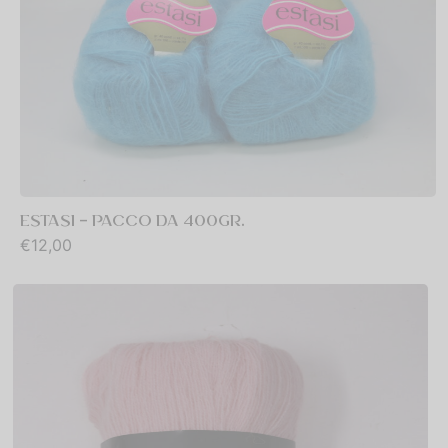
 Naturale Laminata Oro
o
% LANA MERINOS
ESTASI – PACCO DA 400GR.
€
12,00