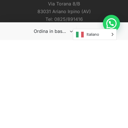
Via Torana 8/B
83031 Ariano Irpino (AV)
Tel: 0825/891416
Italiano
Vendita all'ingrosso
Via Brecceto, SNC
83031 Ariano Irpino (AV)
Tel: 0825/892209
Iscriviti per ricevere news
ed offerte prima di tutti!