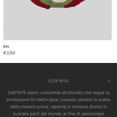
Iris
€
3,50
AZIENDA
Dall’1978 siamo un’azienda strutturata che segue la
produzione fin dall’origine, curando persino la scelta
della materia prima, reperita in maniera diretta in
svariate parti del mondo al fine di selezionare