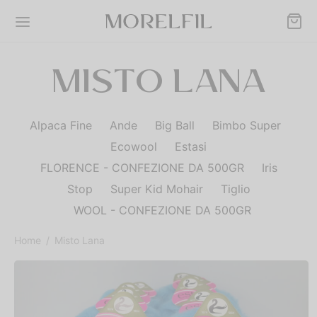
MISTO LANA
Alpaca Fine
Ande
Big Ball
Bimbo Super
Back
Back
Back
Back
Back
Ecowool
Estasi
FLORENCE - CONFEZIONE DA 500GR
Iris
DOTTI
ONE
TO LANA
E NATURALI
% LANA MERINOS
Stop
Super Kid Mohair
Tiglio
WOOL - CONFEZIONE DA 500GR
ino
akan
 Laminata Argento
cole
ONE
Home
/
Misto Lana
ra
all
 Naturale Colorata
TO LANA
bo Super
 Naturale Doppia
E NATURALI