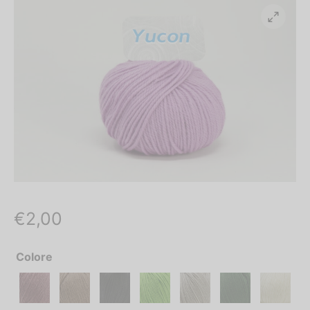
 Naturale Laminata Oro
o
% LANA MERINOS
€
2,00
Colore