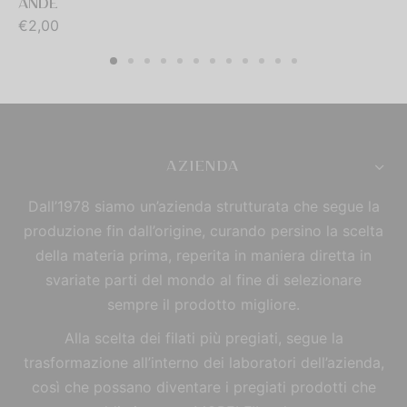
ANDE
€
2,00
AZIENDA
Dall’1978 siamo un’azienda strutturata che segue la
produzione fin dall’origine, curando persino la scelta
della materia prima, reperita in maniera diretta in
svariate parti del mondo al fine di selezionare
sempre il prodotto migliore.
Alla scelta dei filati più pregiati, segue la
trasformazione all’interno dei laboratori dell’azienda,
così che possano diventare i pregiati prodotti che