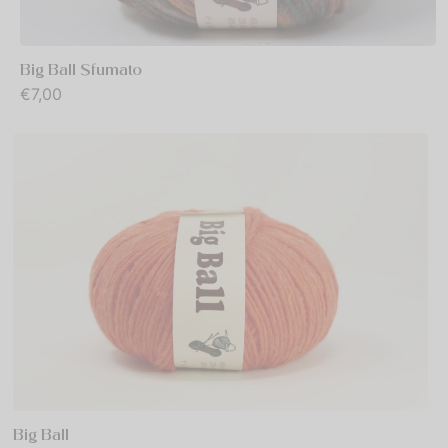
 Naturale Laminata Oro
o
% LANA MERINOS
Big Ball Sfumato
€
7,00
Big Ball