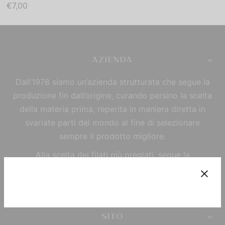
€
7,00
AZIENDA
Dall’1978 siamo un’azienda strutturata che segue la
produzione fin dall’origine, curando persino la scelta
della materia prima, reperita in maniera diretta in
svariate parti del mondo al fine di selezionare
sempre il prodotto migliore.
Alla scelta dei filati più pregiati, segue la
trasformazione all’interno dei laboratori dell’azienda,
così che possano diventare i pregiati prodotti che
contraddistinguono MORELFIL sul mercato.
SITO