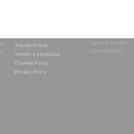
SITO
PAGAMENTI
Bonifico Bancario
Chi siamo
o
Paypal
Contatti
ta
Carta di Credito
Traccia Ordine
do
Contrassegno
Termini e condizioni
Cookies Policy
Privacy Policy