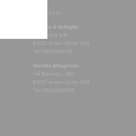
CONTATTI
Vendita al dettaglio
Via Torana 8/B
83031 Ariano Irpino (AV)
Tel: 0825/891416
Vendita all'ingrosso
Via Brecceto, SNC
83031 Ariano Irpino (AV)
Tel: 0825/892209