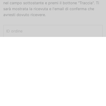
nel campo sottostante e premi il bottone "Traccia". Ti
sarà mostrata la ricevuta e l'email di conferma che
avresti dovuto ricevere.
ID ordine
Indirizzo email di fatturazione
Traccia