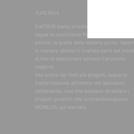
AZIENDA
Dall’1978 siamo un’azienda strutturata che
segue la produzione fin dall’origine, curand
persino la scelta della materia prima, reperi
in maniera diretta in svariate parti del mon
al fine di selezionare sempre il prodotto
migliore.
Alla scelta dei filati più pregiati, segue la
trasformazione all’interno dei laboratori
dell’azienda, così che possano diventare i
pregiati prodotti che contraddistinguono
MORELFIL sul mercato.