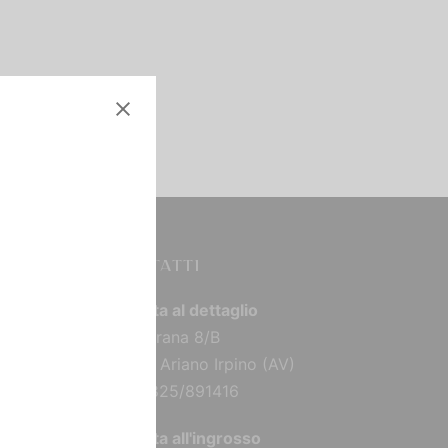
CONTATTI
Vendita al dettaglio
Via Torana 8/B
83031 Ariano Irpino (AV)
Tel: 0825/891416
Vendita all'ingrosso