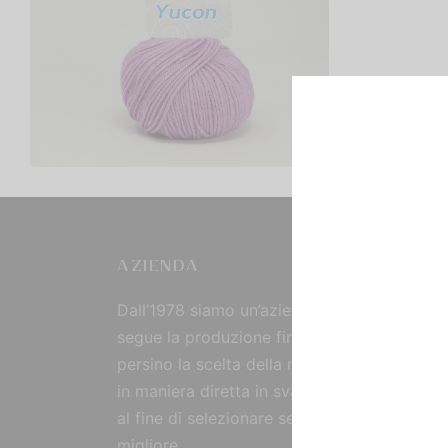
Yucon
€
2,00
Scegli
AZIENDA
Dall’1978 siamo un’azienda strutturata che
segue la produzione fin dall’origine, curand
persino la scelta della materia prima, reperi
in maniera diretta in svariate parti del mon
al fine di selezionare sempre il prodotto
migliore.