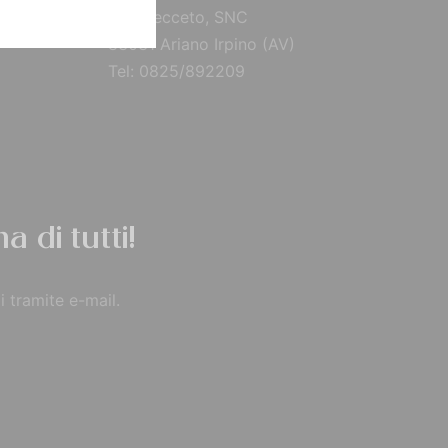
Via Brecceto, SNC
83031 Ariano Irpino (AV)
Tel: 0825/892209
a di tutti!
i tramite e-mail.