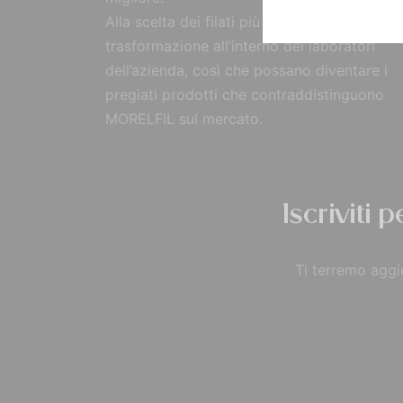
Alla scelta dei filati più pregiati, segue la
trasformazione all’interno dei laboratori
dell’azienda, così che possano diventare i
pregiati prodotti che contraddistinguono
MORELFIL sul mercato.
Iscriviti 
Ti terremo aggio