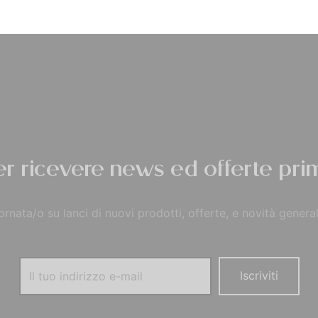
Privacy Policy
per ricevere news ed offerte prim
rnata/o su lanci di nuovi prodotti, offerte, e novità general