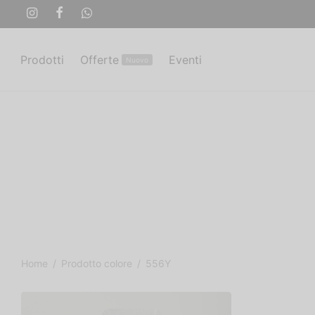
Prodotti
Offerte
Eventi
Nuovo
Home
/
Prodotto colore
/
556Y