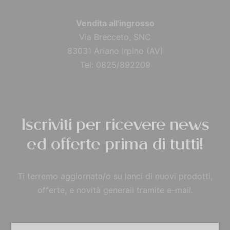
Vendita all'ingrosso
Via Brecceto, SNC
83031 Ariano Irpino (AV)
Tel: 0825/892209
Iscriviti per ricevere news
ed offerte prima di tutti!
Ti terremo aggiornata/o su lanci di nuovi prodotti,
offerte, e novità generali tramite e-mail.