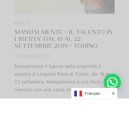
NOVITÀ
MANUALMENTE – IL TALENTO IN
LIBERTA’ DAL 19 AL 22
SETTEMBRE 2019 – TORINO
19 Settembre 2019
Manualmente il Salone della creatività ti
aspetta al Lingotto Fiere di Torino, dal 19 al
22 settembre. Manualmente è una fiera-
mercato con una vasta offerta di materiali e…
Français