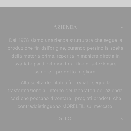
AZIENDA
Dall’1978 siamo un’azienda strutturata che segue la
produzione fin dall’origine, curando persino la scelta
della materia prima, reperita in maniera diretta in
svariate parti del mondo al fine di selezionare
sempre il prodotto migliore.
Alla scelta dei filati più pregiati, segue la
trasformazione all’interno dei laboratori dell’azienda,
così che possano diventare i pregiati prodotti che
contraddistinguono MORELFIL sul mercato.
SITO