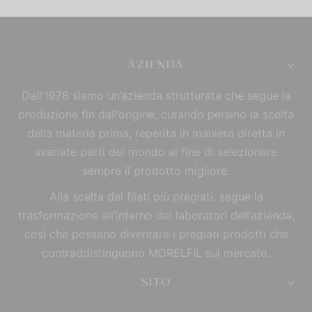
AZIENDA
Dall’1978 siamo un’azienda strutturata che segue la
produzione fin dall’origine, curando persino la scelta
della materia prima, reperita in maniera diretta in
svariate parti del mondo al fine di selezionare
sempre il prodotto migliore.
Alla scelta dei filati più pregiati, segue la
trasformazione all’interno dei laboratori dell’azienda,
così che possano diventare i pregiati prodotti che
contraddistinguono MORELFIL sul mercato.
SITO