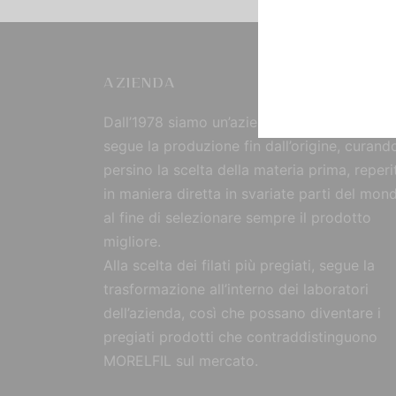
AZIENDA
Dall’1978 siamo un’azienda strutturata che
segue la produzione fin dall’origine, curand
persino la scelta della materia prima, reperi
in maniera diretta in svariate parti del mon
al fine di selezionare sempre il prodotto
migliore.
Alla scelta dei filati più pregiati, segue la
trasformazione all’interno dei laboratori
dell’azienda, così che possano diventare i
pregiati prodotti che contraddistinguono
MORELFIL sul mercato.