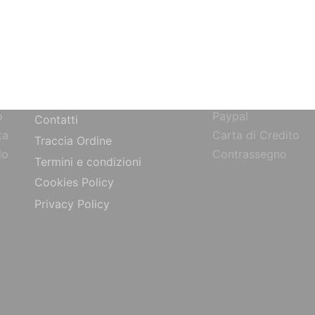
SITO
PAGAMENTI
Bonifico Bancario
Chi siamo
o
Paypal
Contatti
ta
Carta di Credito
Traccia Ordine
do
Contrassegno
Termini e condizioni
Cookies Policy
Privacy Policy