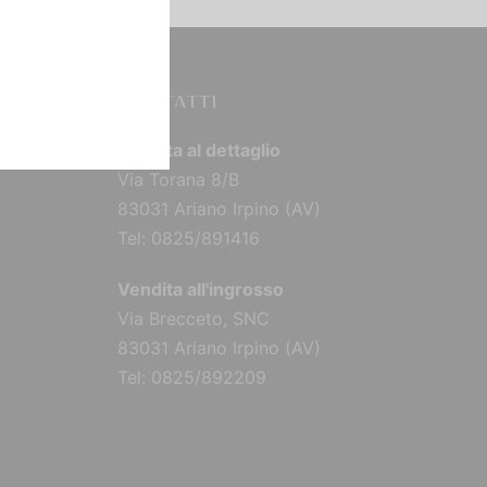
CONTATTI
Vendita al dettaglio
Via Torana 8/B
83031 Ariano Irpino (AV)
Tel: 0825/891416
Vendita all'ingrosso
Via Brecceto, SNC
83031 Ariano Irpino (AV)
Tel: 0825/892209