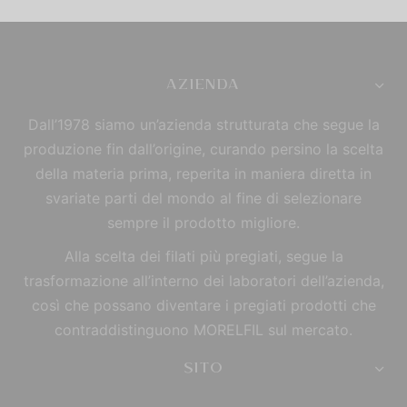
AZIENDA
Dall’1978 siamo un’azienda strutturata che segue la
produzione fin dall’origine, curando persino la scelta
della materia prima, reperita in maniera diretta in
svariate parti del mondo al fine di selezionare
sempre il prodotto migliore.
Alla scelta dei filati più pregiati, segue la
trasformazione all’interno dei laboratori dell’azienda,
così che possano diventare i pregiati prodotti che
contraddistinguono MORELFIL sul mercato.
SITO