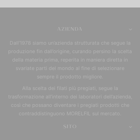
AZIENDA
Dall’1978 siamo un’azienda strutturata che segue la
produzione fin dall’origine, curando persino la scelta
della materia prima, reperita in maniera diretta in
svariate parti del mondo al fine di selezionare
sempre il prodotto migliore.
Alla scelta dei filati più pregiati, segue la
trasformazione all’interno dei laboratori dell’azienda,
così che possano diventare i pregiati prodotti che
contraddistinguono MORELFIL sul mercato.
SITO