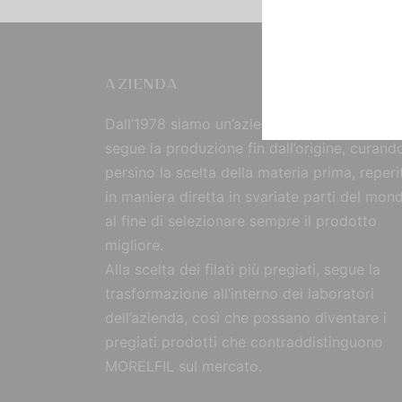
AZIENDA
Dall’1978 siamo un’azienda strutturata che
segue la produzione fin dall’origine, curand
persino la scelta della materia prima, reperi
in maniera diretta in svariate parti del mon
al fine di selezionare sempre il prodotto
migliore.
Alla scelta dei filati più pregiati, segue la
trasformazione all’interno dei laboratori
dell’azienda, così che possano diventare i
pregiati prodotti che contraddistinguono
MORELFIL sul mercato.