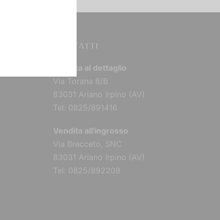
CONTATTI
Vendita al dettaglio
Via Torana 8/B
83031 Ariano Irpino (AV)
Tel: 0825/891416
Vendita all'ingrosso
Via Brecceto, SNC
83031 Ariano Irpino (AV)
Tel: 0825/892209