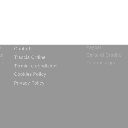
SITO
PAGAMENTI
Bonifico Bancario
Chi siamo
o
Paypal
Contatti
ta
Carta di Credito
Traccia Ordine
do
Contrassegno
Termini e condizioni
Cookies Policy
Privacy Policy