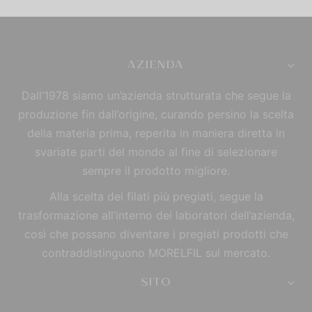
AZIENDA
Dall’1978 siamo un’azienda strutturata che segue la
produzione fin dall’origine, curando persino la scelta
della materia prima, reperita in maniera diretta in
svariate parti del mondo al fine di selezionare
sempre il prodotto migliore.
Alla scelta dei filati più pregiati, segue la
trasformazione all’interno dei laboratori dell’azienda,
così che possano diventare i pregiati prodotti che
contraddistinguono MORELFIL sul mercato.
SITO