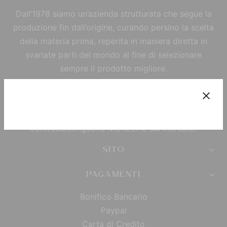
Dall’1978 siamo un’azienda strutturata che segue la
produzione fin dall’origine, curando persino la scelta
della materia prima, reperita in maniera diretta in
svariate parti del mondo al fine di selezionare
sempre il prodotto migliore.
Alla scelta dei filati più pregiati, segue la
trasformazione all’interno dei laboratori dell’azienda,
così che possano diventare i pregiati prodotti che
contraddistinguono MORELFIL sul mercato.
SITO
PAGAMENTI
Bonifico Bancario
Paypal
Carta di Credito