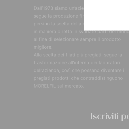
Dall’1978 siamo un’azienda strutturata che
segue la produzione fin dall’origine, curand
persino la scelta della materia prima, reperi
in maniera diretta in svariate parti del mon
al fine di selezionare sempre il prodotto
migliore.
Alla scelta dei filati più pregiati, segue la
trasformazione all’interno dei laboratori
dell’azienda, così che possano diventare i
pregiati prodotti che contraddistinguono
MORELFIL sul mercato.
Iscriviti 