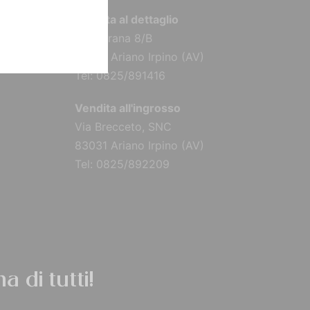
Vendita al dettaglio
Via Torana 8/B
83031 Ariano Irpino (AV)
Tel: 0825/891416
Vendita all'ingrosso
Via Brecceto, SNC
83031 Ariano Irpino (AV)
Tel: 0825/892209
a di tutti!