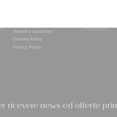
Bonifico Bancario
Chi siamo
o
Paypal
Contatti
ta
Carta di Credito
Traccia Ordine
do
Contrassegno
Termini e condizioni
Cookies Policy
Privacy Policy
per ricevere news ed offerte prim