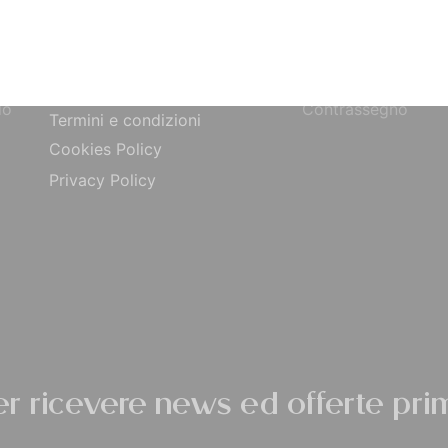
Bonifico Bancario
Chi siamo
o
Paypal
Contatti
ta
Carta di Credito
Traccia Ordine
do
Contrassegno
Termini e condizioni
Cookies Policy
Privacy Policy
per ricevere news ed offerte prim