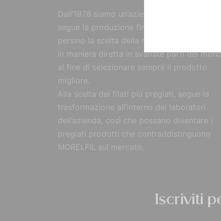
Dall’1978 siamo un’azienda strutturata che
segue la produzione fin dall’origine, curand
persino la scelta della materia prima, reperi
in maniera diretta in svariate parti del mon
al fine di selezionare sempre il prodotto
migliore.
Alla scelta dei filati più pregiati, segue la
trasformazione all’interno dei laboratori
dell’azienda, così che possano diventare i
pregiati prodotti che contraddistinguono
MORELFIL sul mercato.
Iscriviti 