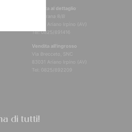
Vendita al dettaglio
Via Torana 8/B
83031 Ariano Irpino (AV)
Tel: 0825/891416
Vendita all'ingrosso
Via Brecceto, SNC
83031 Ariano Irpino (AV)
Tel: 0825/892209
a di tutti!