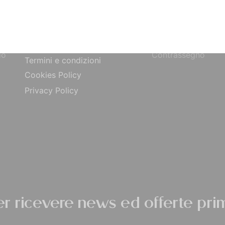
Bonifico Bancario
Chi siamo
o
Paypal
Contatti
ta
Carta di Credito
Traccia Ordine
do
Contrassegno
Termini e condizioni
Cookies Policy
Privacy Policy
per ricevere news ed offerte prim