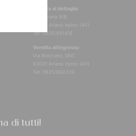
Vendita al dettaglio
Via Torana 8/B
83031 Ariano Irpino (AV)
Tel: 0825/891416
Vendita all'ingrosso
Via Brecceto, SNC
83031 Ariano Irpino (AV)
Tel: 0825/892209
a di tutti!