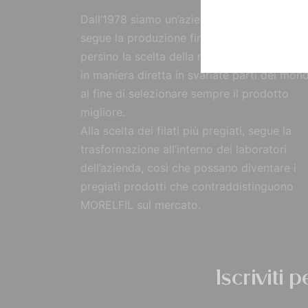
Dall’1978 siamo un’azienda strutturata che
segue la produzione fin dall’origine, curand
persino la scelta della materia prima, reperi
in maniera diretta in svariate parti del mon
al fine di selezionare sempre il prodotto
migliore.
Alla scelta dei filati più pregiati, segue la
trasformazione all’interno dei laboratori
dell’azienda, così che possano diventare i
pregiati prodotti che contraddistinguono
MORELFIL sul mercato.
Iscriviti 