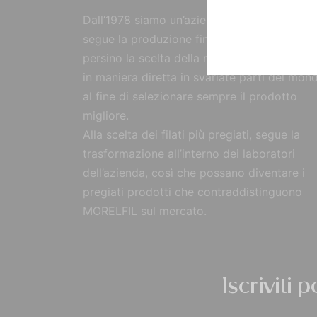
Dall’1978 siamo un’azienda strutturata che
segue la produzione fin dall’origine, curand
persino la scelta della materia prima, reperi
in maniera diretta in svariate parti del mon
al fine di selezionare sempre il prodotto
migliore.
Alla scelta dei filati più pregiati, segue la
trasformazione all’interno dei laboratori
dell’azienda, così che possano diventare i
pregiati prodotti che contraddistinguono
MORELFIL sul mercato.
Iscriviti 