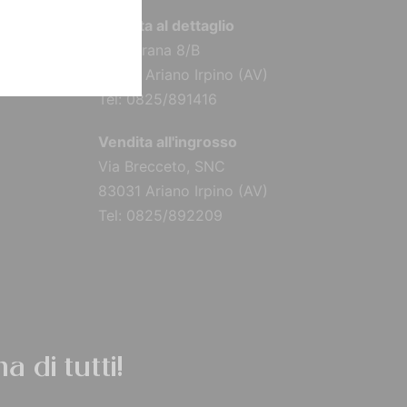
Vendita al dettaglio
Via Torana 8/B
83031 Ariano Irpino (AV)
Tel: 0825/891416
Vendita all'ingrosso
Via Brecceto, SNC
83031 Ariano Irpino (AV)
Tel: 0825/892209
a di tutti!