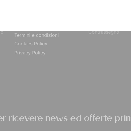
Bonifico Bancario
Chi siamo
o
Paypal
Contatti
ta
Carta di Credito
Traccia Ordine
do
Contrassegno
Termini e condizioni
Cookies Policy
Privacy Policy
per ricevere news ed offerte prim