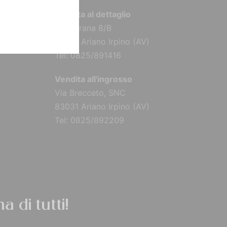
Vendita al dettaglio
Via Torana 8/B
83031 Ariano Irpino (AV)
Tel: 0825/891416
Vendita all'ingrosso
Via Brecceto, SNC
83031 Ariano Irpino (AV)
Tel: 0825/892209
a di tutti!