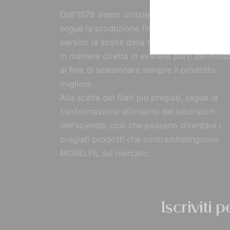
Dall’1978 siamo un’azienda strutturata che
segue la produzione fin dall’origine, curand
persino la scelta della materia prima, reperi
in maniera diretta in svariate parti del mon
al fine di selezionare sempre il prodotto
migliore.
Alla scelta dei filati più pregiati, segue la
trasformazione all’interno dei laboratori
dell’azienda, così che possano diventare i
pregiati prodotti che contraddistinguono
MORELFIL sul mercato.
Iscriviti 