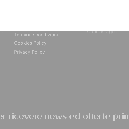
Bonifico Bancario
Chi siamo
o
Paypal
Contatti
ta
Carta di Credito
Traccia Ordine
do
Contrassegno
Termini e condizioni
Cookies Policy
Privacy Policy
per ricevere news ed offerte prim