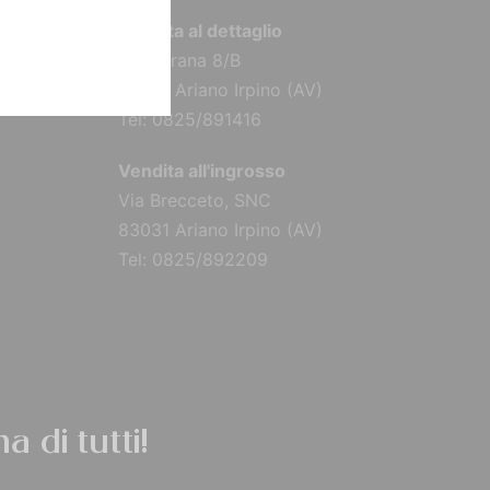
Vendita al dettaglio
Via Torana 8/B
83031 Ariano Irpino (AV)
Tel: 0825/891416
Vendita all'ingrosso
Via Brecceto, SNC
83031 Ariano Irpino (AV)
Tel: 0825/892209
a di tutti!