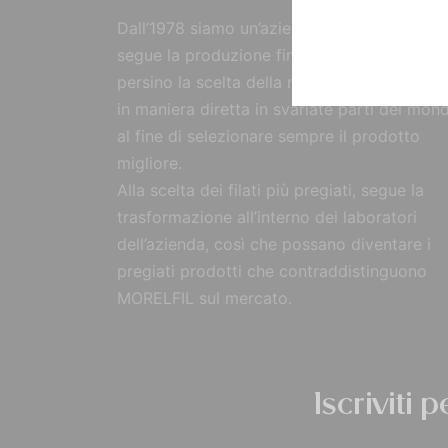
Dall’1978 siamo un’azienda strutturata che
segue la produzione fin dall’origine, curand
persino la scelta della materia prima, reperi
in maniera diretta in svariate parti del mon
al fine di selezionare sempre il prodotto
migliore.
Alla scelta dei filati più pregiati, segue la
trasformazione all’interno dei laboratori
dell’azienda, così che possano diventare i
pregiati prodotti che contraddistinguono
MORELFIL sul mercato.
Iscriviti 