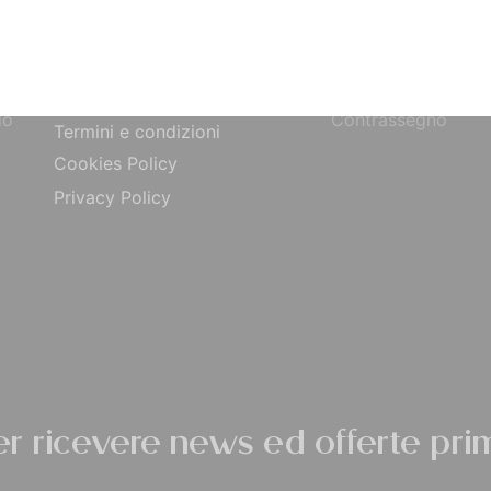
Bonifico Bancario
Chi siamo
o
Paypal
Contatti
ta
Carta di Credito
Traccia Ordine
do
Contrassegno
Termini e condizioni
Cookies Policy
Privacy Policy
per ricevere news ed offerte prim