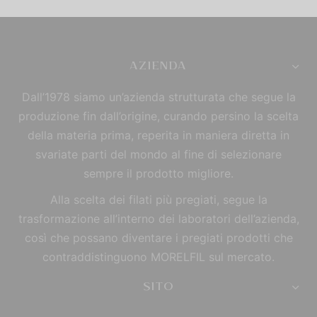
AZIENDA
Dall’1978 siamo un’azienda strutturata che segue la
produzione fin dall’origine, curando persino la scelta
della materia prima, reperita in maniera diretta in
svariate parti del mondo al fine di selezionare
sempre il prodotto migliore.
Alla scelta dei filati più pregiati, segue la
trasformazione all’interno dei laboratori dell’azienda,
così che possano diventare i pregiati prodotti che
contraddistinguono MORELFIL sul mercato.
SITO