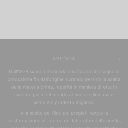
AZIENDA
Dall’1978 siamo un’azienda strutturata che segue la
produzione fin dall’origine, curando persino la scelta
della materia prima, reperita in maniera diretta in
svariate parti del mondo al fine di selezionare
sempre il prodotto migliore.
Alla scelta dei filati più pregiati, segue la
trasformazione all’interno dei laboratori dell’azienda,