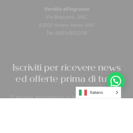
Vendita all'ingrosso
Via Brecceto, SNC
83031 Ariano Irpino (AV)
Tel: 0825/892209
Iscriviti per ricevere news
ed offerte prima di tutti!
Italiano
Ti terremo aggiornata/o su lanci di nuovi prodotti,
offerte, e novità generali tramite e-mail.