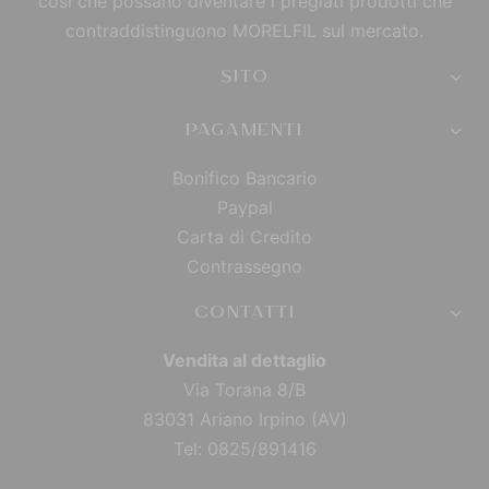
così che possano diventare i pregiati prodotti che
contraddistinguono MORELFIL sul mercato.
SITO
PAGAMENTI
Bonifico Bancario
Paypal
Carta di Credito
Contrassegno
CONTATTI
Vendita al dettaglio
Via Torana 8/B
83031 Ariano Irpino (AV)
Tel: 0825/891416