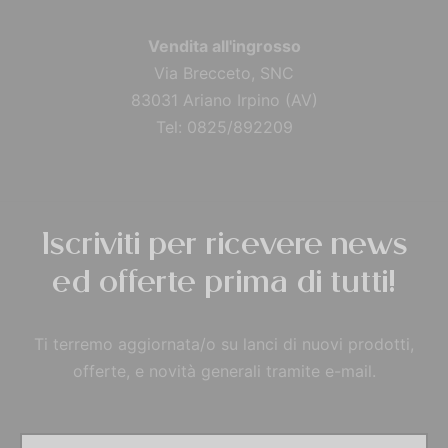
Vendita all'ingrosso
Via Brecceto, SNC
83031 Ariano Irpino (AV)
Tel: 0825/892209
Iscriviti per ricevere news
ed offerte prima di tutti!
Ti terremo aggiornata/o su lanci di nuovi prodotti,
offerte, e novità generali tramite e-mail.