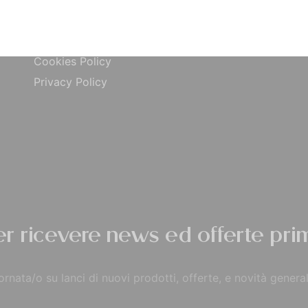
ta
Carta di Credito
Traccia Ordine
do
Contrassegno
Termini e condizioni
Cookies Policy
Privacy Policy
per ricevere news ed offerte prim
rnata/o su lanci di nuovi prodotti, offerte, e novità general