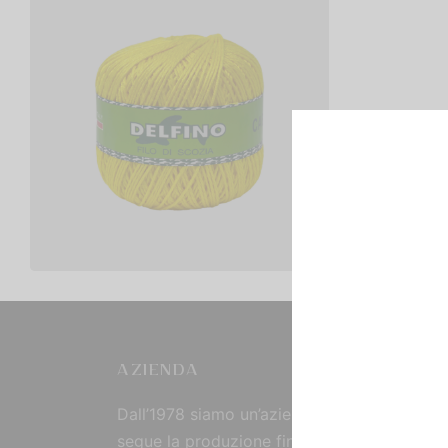
Cotone Delfino Cablè 2
€
4,00
Scegli
AZIENDA
Dall’1978 siamo un’azienda strutturata che
segue la produzione fin dall’origine, curand