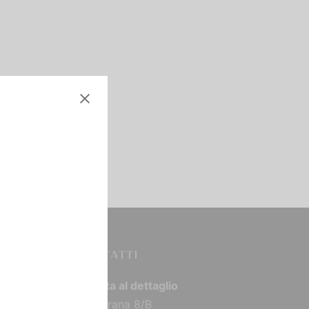
CONTATTI
Vendita al dettaglio
Via Torana 8/B