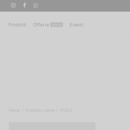
Prodotti
Offerte
Eventi
Nuovo
Home
/
Prodotto colore
/
015c2