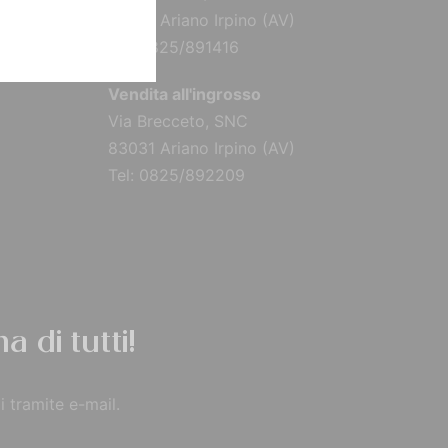
83031 Ariano Irpino (AV)
Tel: 0825/891416
Vendita all'ingrosso
Via Brecceto, SNC
83031 Ariano Irpino (AV)
Tel: 0825/892209
a di tutti!
i tramite e-mail.