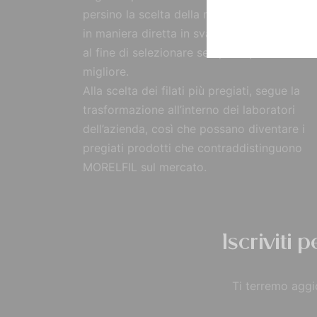
persino la scelta della materia prima, reperi
in maniera diretta in svariate parti del mon
al fine di selezionare sempre il prodotto
migliore.
Alla scelta dei filati più pregiati, segue la
trasformazione all’interno dei laboratori
dell’azienda, così che possano diventare i
pregiati prodotti che contraddistinguono
MORELFIL sul mercato.
Iscriviti 
Ti terremo aggio