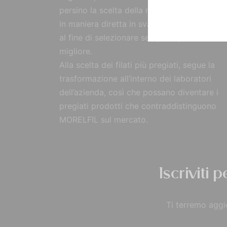
persino la scelta della materia prima, reperi
in maniera diretta in svariate parti del mon
al fine di selezionare sempre il prodotto
migliore.
Alla scelta dei filati più pregiati, segue la
trasformazione all’interno dei laboratori
dell’azienda, così che possano diventare i
pregiati prodotti che contraddistinguono
MORELFIL sul mercato.
Iscriviti 
Ti terremo aggio