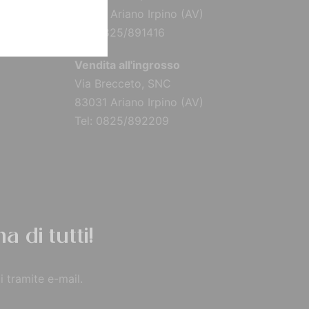
83031 Ariano Irpino (AV)
Tel: 0825/891416
Vendita all'ingrosso
Via Brecceto, SNC
83031 Ariano Irpino (AV)
Tel: 0825/892209
a di tutti!
i tramite e-mail.