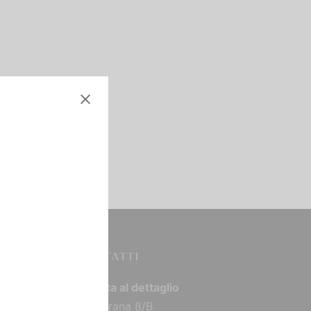
CONTATTI
Vendita al dettaglio
Via Torana 8/B