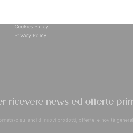
ta
Carta di Credito
Traccia Ordine
do
Contrassegno
Termini e condizioni
Cookies Policy
Privacy Policy
per ricevere news ed offerte prim
rnata/o su lanci di nuovi prodotti, offerte, e novità general