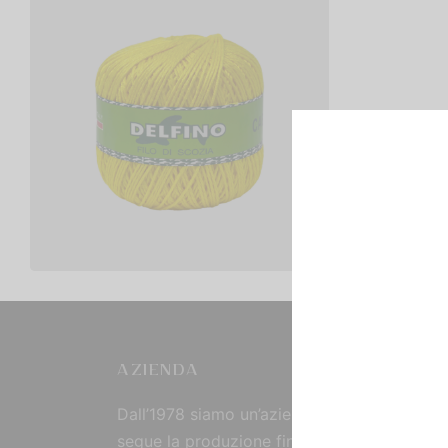
Cotone Delfino Cablè 2
€
4,00
Scegli
AZIENDA
Dall’1978 siamo un’azienda strutturata che
segue la produzione fin dall’origine, curand