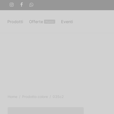
Prodotti
Offerte
Eventi
Nuovo
Home
/
Prodotto colore
/
035c2