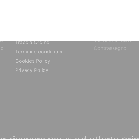
SITO
PAGAMENTI
Bonifico Bancario
Chi siamo
o
Paypal
Contatti
ta
Carta di Credito
Traccia Ordine
do
Contrassegno
Termini e condizioni
Cookies Policy
Privacy Policy