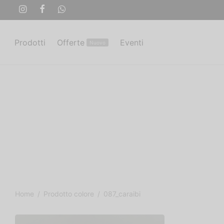
Prodotti
Offerte
Eventi
Nuovo
Home
/
Prodotto colore
/
087_caraibi