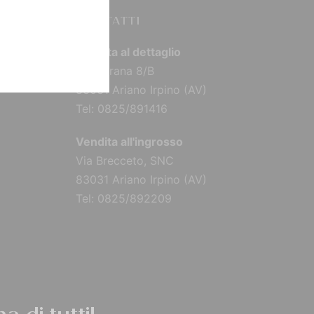
CONTATTI
Vendita al dettaglio
Via Torana 8/B
83031 Ariano Irpino (AV)
Tel: 0825/891416
Vendita all'ingrosso
Via Brecceto, SNC
83031 Ariano Irpino (AV)
Tel: 0825/892209