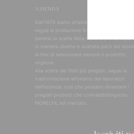
AZIENDA
Dall’1978 siamo un’azienda strutturata che
segue la produzione fin dall’origine, curand
persino la scelta della materia prima, reperi
in maniera diretta in svariate parti del mon
al fine di selezionare sempre il prodotto
migliore.
Alla scelta dei filati più pregiati, segue la
trasformazione all’interno dei laboratori
dell’azienda, così che possano diventare i
pregiati prodotti che contraddistinguono
MORELFIL sul mercato.