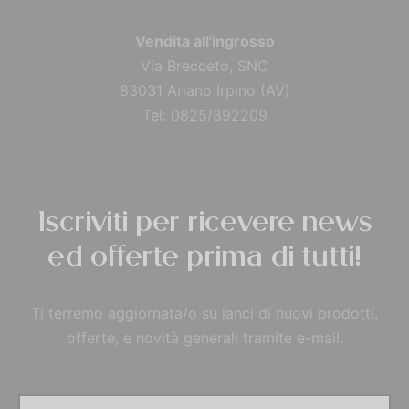
Vendita all'ingrosso
Via Brecceto, SNC
83031 Ariano Irpino (AV)
Tel: 0825/892209
Iscriviti per ricevere news
ed offerte prima di tutti!
Ti terremo aggiornata/o su lanci di nuovi prodotti,
offerte, e novità generali tramite e-mail.