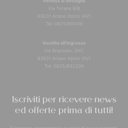
Vendita al dettaglio
Via Torana 8/B
83031 Ariano Irpino (AV)
Tel: 0825/891416
Vendita all'ingrosso
Via Brecceto, SNC
83031 Ariano Irpino (AV)
Tel: 0825/892209
Iscriviti per ricevere news
ed offerte prima di tutti!
Ti terremo aggiornata/o su lanci di nuovi prodotti,